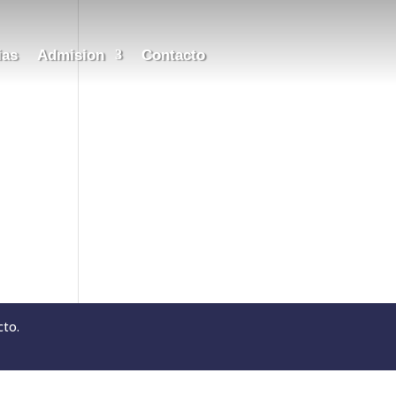
ias
Admision
Contacto
cto.