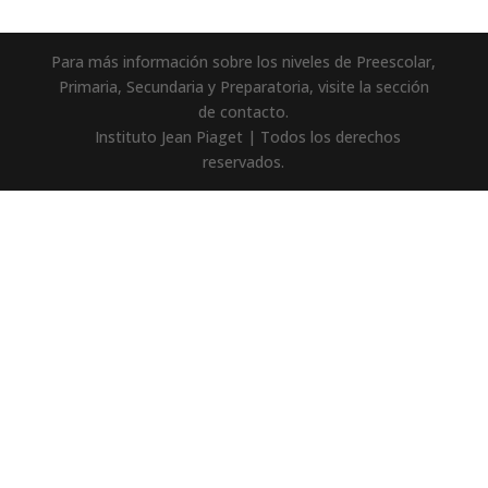
Para más información sobre los niveles de Preescolar,
Primaria, Secundaria y Preparatoria, visite la sección
de contacto.
Instituto Jean Piaget | Todos los derechos
reservados.