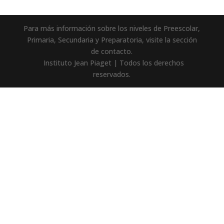
Para más información sobre los niveles de Preescolar,
Primaria, Secundaria y Preparatoria, visite la sección
de contacto.
Instituto Jean Piaget | Todos los derechos
reservados.