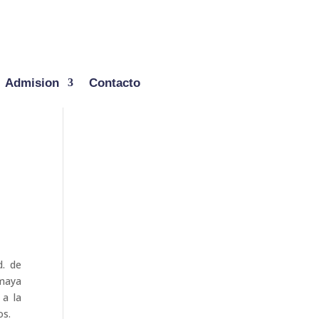
Admision
Contacto
d. de
maya
 a la
os.