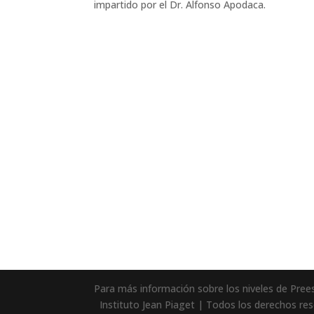
impartido por el Dr. Alfonso Apodaca.
Para más información sobre los niveles de Preesc
Instituto Jean Piaget | Todos los derechos res