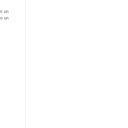
on un
do un