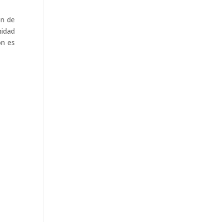
ón de
nidad
on es