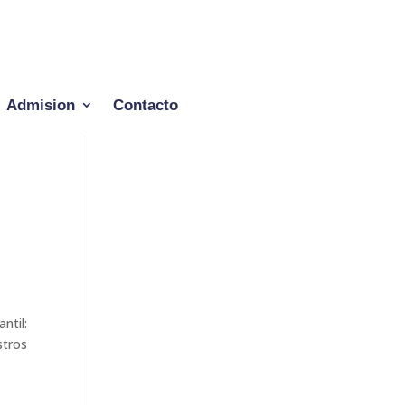
Admision
Contacto
ntil:
stros