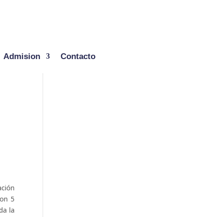
Admision
Contacto
ación
ron 5
da la