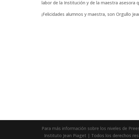
labor de la Institución y de la maestra asesora 
¡Felicidades alumnos y maestra, son Orgullo Jea
Para más información sobre los niveles de Preesc
Instituto Jean Piaget | Todos los derechos res