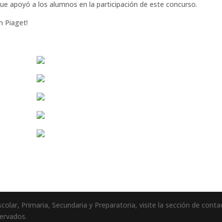
que apoyó a los alumnos en la participación de este concurso.
n Piaget!
olar, Primaria, Secundaria y Preparatoria, visite la sección de conta
ervados.