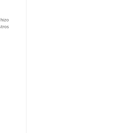
 hizo
stros