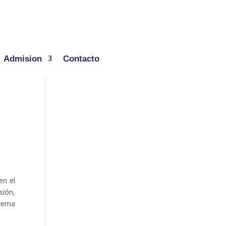
Admision
Contacto
en el
sión,
 tema