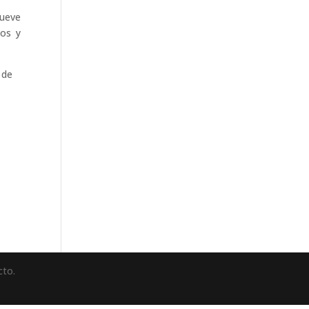
nueve
tos y
 de
cto.