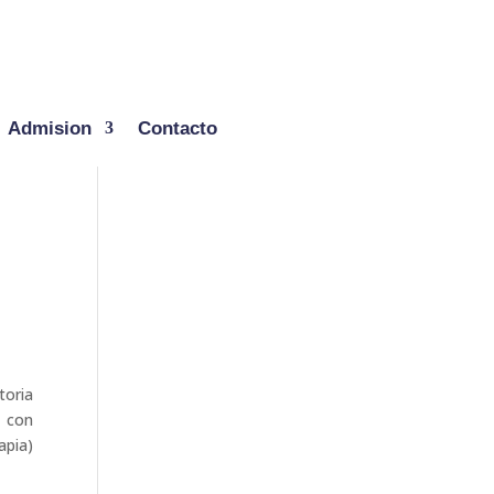
Admision
Contacto
toria
s con
apia)